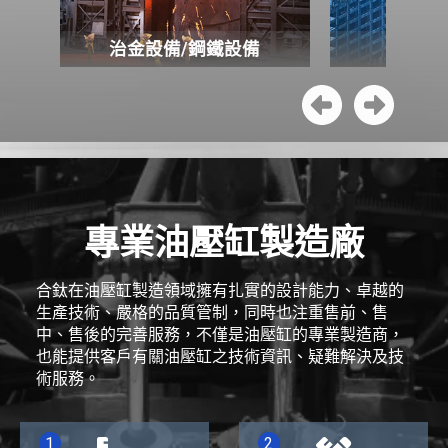
治金設備/鋼鐵設備
營
專業油壓缸製造廠
合鈦在油壓缸製造領域擁有扎實的設計能力、卓越的
生產技術、嚴格的品質管制，同時也注重售前、售
中、售後的完善服務，不僅是油壓缸的專業製造商，
也能提供客戶有關油壓缸之技術資訊、疑難解決及技
術服務。
1
2