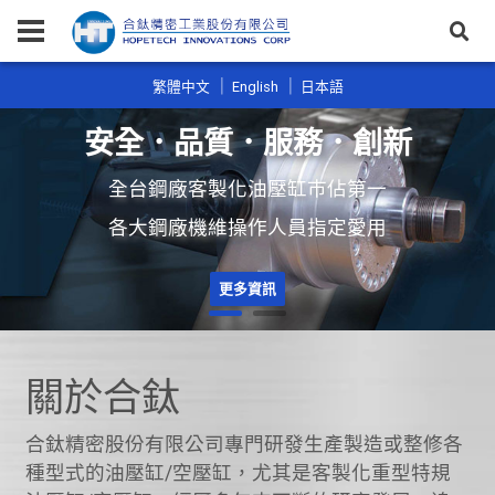
繁體中文
English
日本語
安全．品質．服務．創新
全台鋼廠客製化油壓缸巿佔第一
各大鋼廠機維操作人員指定愛用
更多資訊
關於合鈦
合鈦精密股份有限公司專門研發生產製造或整修各
種型式的油壓缸/空壓缸，尤其是客製化重型特規